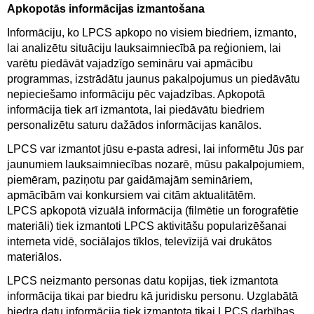
Apkopotās informācijas izmantošana
Informāciju, ko LPCS apkopo no visiem biedriem, izmanto,
lai analizētu situāciju lauksaimniecībā pa reģioniem, lai
varētu piedāvāt vajadzīgo semināru vai apmācību
programmas, izstrādātu jaunus pakalpojumus un piedāvātu
nepieciešamo informāciju pēc vajadzības. Apkopotā
informācija tiek arī izmantota, lai piedāvātu biedriem
personalizētu saturu dažādos informācijas kanālos.
LPCS var izmantot jūsu e-pasta adresi, lai informētu Jūs par
jaunumiem lauksaimniecības nozarē, mūsu pakalpojumiem,
piemēram, paziņotu par gaidāmajām semināriem,
apmācībām vai konkursiem vai citām aktualitātēm.
LPCS apkopotā vizuālā informācija (filmētie un forografētie
materiāli) tiek izmantoti LPCS aktivitāšu popularizēšanai
interneta vidē, sociālajos tīklos, televīzijā vai drukātos
materiālos.
LPCS neizmanto personas datu kopijas, tiek izmantota
informācija tikai par biedru kā juridisku personu. Uzglabātā
biedra datu informācija tiek izmantota tikai LPCS darbības