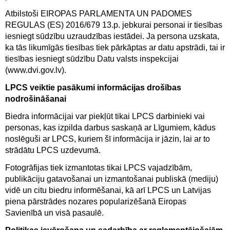
Atbilstoši EIROPAS PARLAMENTA UN PADOMES
REGULAS (ES) 2016/679 13.p. jebkurai personai ir tiesības
iesniegt sūdzību uzraudzības iestādei. Ja persona uzskata,
ka tās likumīgās tiesības tiek pārkāptas ar datu apstrādi, tai ir
tiesības iesniegt sūdzību Datu valsts inspekcijai
(
www.dvi.gov.lv
).
LPCS veiktie pasākumi informācijas drošības
nodrošināšanai
Biedra informācijai var piekļūt tikai LPCS darbinieki vai
personas, kas izpilda darbus saskaņā ar Līgumiem, kādus
noslēguši ar LPCS, kuriem šī informācija ir jāzin, lai ar to
strādātu LPCS uzdevumā.
Fotogrāfijas tiek izmantotas tikai LPCS vajadzībām,
publikāciju gatavošanai un izmantošanai publiskā (mediju)
vidē un citu biedru informēšanai, kā arī LPCS un Latvijas
piena pārstrādes nozares popularizēšanā Eiropas
Savienībā un visā pasaulē.