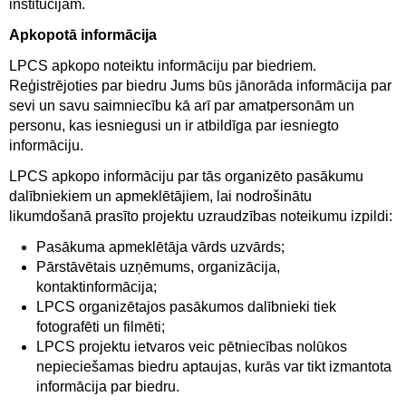
institūcijām.
Apkopotā informācija
LPCS apkopo noteiktu informāciju par biedriem.
Reģistrējoties par biedru Jums būs jānorāda informācija par
sevi un savu saimniecību kā arī par amatpersonām un
personu, kas iesniegusi un ir atbildīga par iesniegto
informāciju.
LPCS apkopo informāciju par tās organizēto pasākumu
dalībniekiem un apmeklētājiem, lai nodrošinātu
likumdošanā prasīto projektu uzraudzības noteikumu izpildi:
Pasākuma apmeklētāja vārds uzvārds;
Pārstāvētais uzņēmums, organizācija,
kontaktinformācija;
LPCS organizētajos pasākumos dalībnieki tiek
fotografēti un filmēti;
LPCS projektu ietvaros veic pētniecības nolūkos
nepieciešamas biedru aptaujas, kurās var tikt izmantota
informācija par biedru.