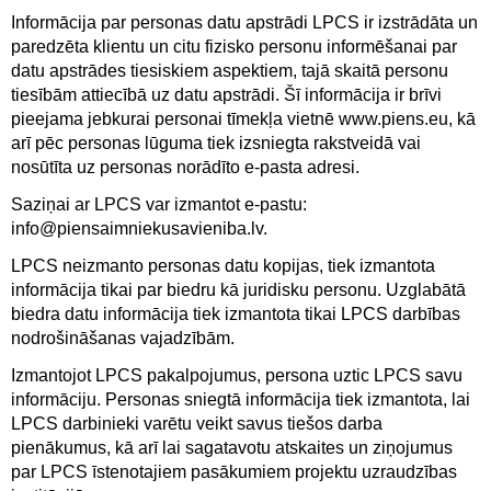
Informācija par personas datu apstrādi LPCS ir izstrādāta un
paredzēta klientu un citu fizisko personu informēšanai par
datu apstrādes tiesiskiem aspektiem, tajā skaitā personu
tiesībām attiecībā uz datu apstrādi. Šī informācija ir brīvi
pieejama jebkurai personai tīmekļa vietnē www.piens.eu, kā
arī pēc personas lūguma tiek izsniegta rakstveidā vai
nosūtīta uz personas norādīto e-pasta adresi.
Saziņai ar LPCS var izmantot e-pastu:
info@piensaimniekusavieniba.lv
.
LPCS neizmanto personas datu kopijas, tiek izmantota
informācija tikai par biedru kā juridisku personu. Uzglabātā
biedra datu informācija tiek izmantota tikai LPCS darbības
nodrošināšanas vajadzībām.
Izmantojot LPCS pakalpojumus, persona uztic LPCS savu
informāciju. Personas sniegtā informācija tiek izmantota, lai
LPCS darbinieki varētu veikt savus tiešos darba
pienākumus, kā arī lai sagatavotu atskaites un ziņojumus
par LPCS īstenotajiem pasākumiem projektu uzraudzības