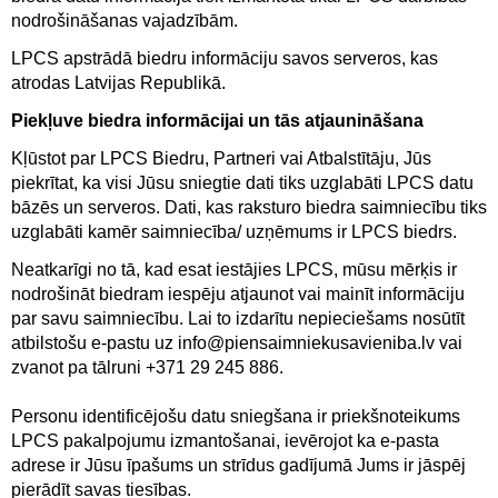
nodrošināšanas vajadzībām.
LPCS apstrādā biedru informāciju savos serveros, kas
atrodas Latvijas Republikā.
Piekļuve biedra informācijai un tās atjaunināšana
Kļūstot par LPCS Biedru, Partneri vai Atbalstītāju, Jūs
piekrītat, ka visi Jūsu sniegtie dati tiks uzglabāti LPCS datu
bāzēs un serveros. Dati, kas raksturo biedra saimniecību tiks
uzglabāti kamēr saimniecība/ uzņēmums ir LPCS biedrs.
Neatkarīgi no tā, kad esat iestājies LPCS, mūsu mērķis ir
nodrošināt biedram iespēju atjaunot vai mainīt informāciju
par savu saimniecību. Lai to izdarītu nepieciešams nosūtīt
atbilstošu e-pastu uz
info@piensaimniekusavieniba.lv
vai
zvanot pa tālruni +371 29 245 886.
Personu identificējošu datu sniegšana ir priekšnoteikums
LPCS pakalpojumu izmantošanai, ievērojot ka e-pasta
adrese ir Jūsu īpašums un strīdus gadījumā Jums ir jāspēj
pierādīt savas tiesības.