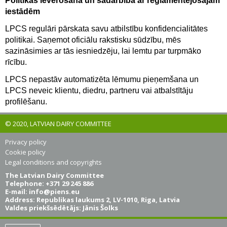
Politikas ievērošana un sadarbība ar reglamentējošajām
iestādēm
LPCS regulāri pārskata savu atbilstību konfidencialitātes
politikai. Saņemot oficiālu rakstisku sūdzību, mēs
sazināsimies ar tās iesniedzēju, lai lemtu par turpmāko
rīcību.
LPCS nepastāv automatizēta lēmumu pieņemšana un
LPCS neveic klientu, diedru, partneru vai atbalstītāju
profilēšanu.
© 2020, LATVIAN DAIRY COMMITTEE
Privacy policy
Cookie policy
Legal conditions and copyrights
The Latvian Dairy Committee
Telephone: +371 29 245 886
E-mail:
info@piens.eu
Address: Republikas laukums 2, LV-1010, Riga, Latvia
Valdes priekšsēdētājs: Jānis Šolks